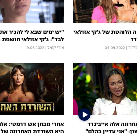
 הלוהטת של ג'קי אזולאי
"יש ימים שבא לי להכיר את
דר
לבד": ג'קי אזולאי חושפת 
ידור
|
04.09.2022
אורי קואל
|
19.08.2022
רונה אלה אייבינדר
אחרי מבחן אש דרמטי: אלה 
ון: "אני עדיין בהלם"
היא השורדת האחרונה של 