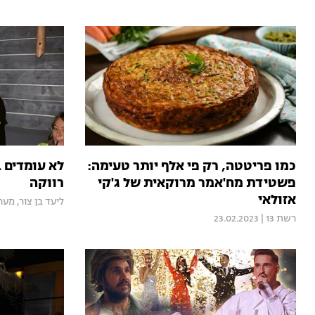
כמו פריטטה, רק פי אלף יותר טעימה:
לא עומדים ב
פשטידת מח'אמר מרוקאית של ג'קי
רווקה
אזולאי
ליעד בן צור
,
מער
רשת 13
|
23.02.2023