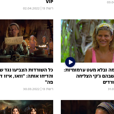
VIP
03.0
רשת 13
|
02.04.2022
ה ובלא מעט ערמומיות:
כל השורדות הצביעו נגד שי
שבהם ג'קי הצליחה
והדיחו אותה: "וואו, איזו 
רדים
פה"
31.
רשת 13
|
30.03.2022