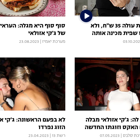
הפיתה הזאת עולה 35 ש"ח, ולא
סוף סוף היא מגלה: העראי
 שפית מכינה אותה
של ג'קי אזולאי
03.10.20
מערכת יאמיז
|
23.08.2023
לה: ג'קי אזולאי מבלה
לא בפעם הראשונה: ג'קי אז
האקס וזוגתו החדשה
הזוג נפרדו
כת סלבס
|
07.05.2023
רשת 13
|
23.04.2023