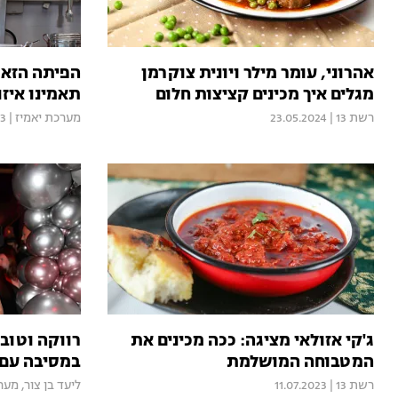
אהרוני, עומר מילר ויונית צוקרמן
מגלים איך מכינים קציצות חלום
תאמינו איזו
רשת 13
|
23.05.2024
מערכת יאמיז
|
23
ג'קי אזולאי מציגה: ככה מכינים את
רווקה וטוב 
המטבוחה המושלמת
במסיבה עם 
רשת 13
|
11.07.2023
ליעד בן צור
,
מער