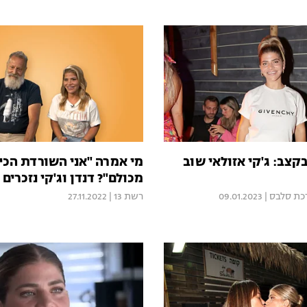
קצב: ג'קי אזולאי שוב
מי אמרה "אני השורדת הכי 
מכולם"? דנדן וג'קי נזכרים
כת סלבס
|
09.01.2023
רשת 13
|
27.11.2022