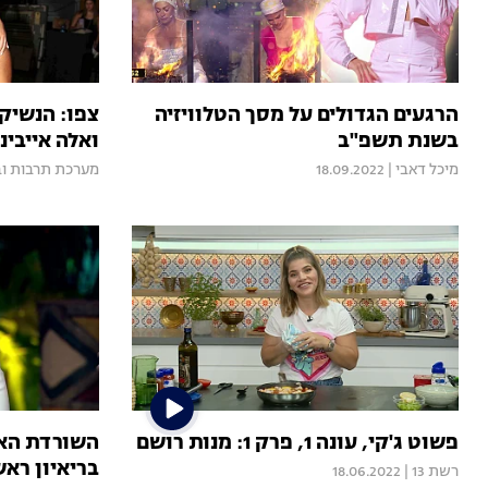
הרגעים הגדולים על מסך הטלוויזיה
צפו: הנשיקה
בשנת תשפ"ב
ואלה אייבינ
מיכל דאבי
|
18.09.2022
מערכת תרבות וב
פשוט ג'קי, עונה 1, פרק 1: מנות רושם
השורדת האח
בריאיון ראש
רשת 13
|
18.06.2022