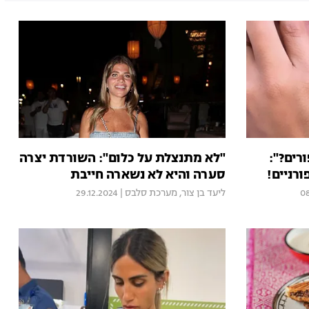
רים?":
"לא מתנצלת על כלום": השורדת יצרה
רניים!
סערה והיא לא נשארה חייבת
0
ליעד בן צור
,
מערכת סלבס
|
29.12.2024