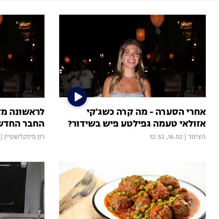
אחרי הסערה - מה קרה כשג'קי
לראשונה מז
אזולאי טעמה גפילטע פיש בשידור?
החבר החדש 
הצינור
|
16.02, 12:52
רון פינקלשטיין
|