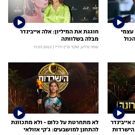
 עצמי
חוגגת את המיליון: אלה אייבינדר
הכול
מבלה בשלוותה
שחר נרדע
,
שקד גרין-דריי
|
17.07.2022
אייבינדר
לא מתחרטת על כלום - ולא מתכוונת
הישרדות
להתחנן למושבעים: ג'קי אזולאי