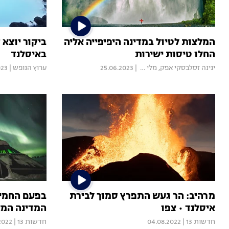
המלצות לטיול במדינה היפיפייה אליה
ביקור יוצא 
החלו טיסות ישירות
באיסלנד
ינינה זסלבסקי אפק
,
מלי אברמוביץ
|
25.06.2023
ערוץ הנופש
|
023
מרהיב: הר געש התפרץ סמוך לבירת
בפעם החמיש
איסלנד • צפו
המדינה המ
חדשות 13
|
04.08.2022
חדשות 13
|
2022