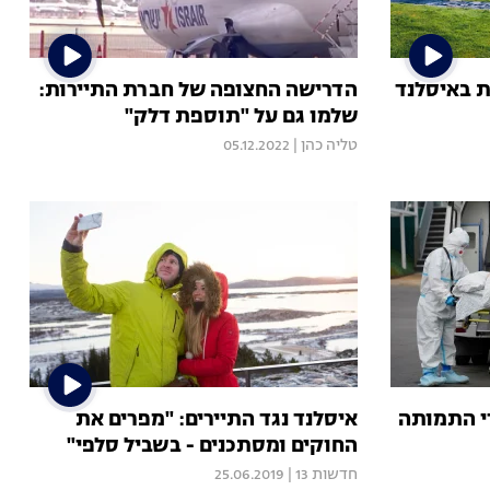
ת באיסלנד
הדרישה החצופה של חברת התיירות:
שלמו גם על "תוספת דלק"
טליה כהן
|
05.12.2022
י התמותה
איסלנד נגד התיירים: "מפרים את
החוקים ומסתכנים - בשביל סלפי"
חדשות 13
|
25.06.2019