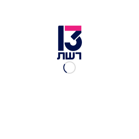
עוגיות תמרים סופר קלות
להכנה
רשת 13
|
04.05.2016
עוגת חומוס חלומית!
רשת 13
|
03.05.2016
ריבועי קרם שוקולד עם
פצפוצי אורז
רשת 13
|
03.05.2016
עוגת אננס בציפוי ג'לי ופירות -
כשרה לפסח!
רשת 13
|
01.05.2016