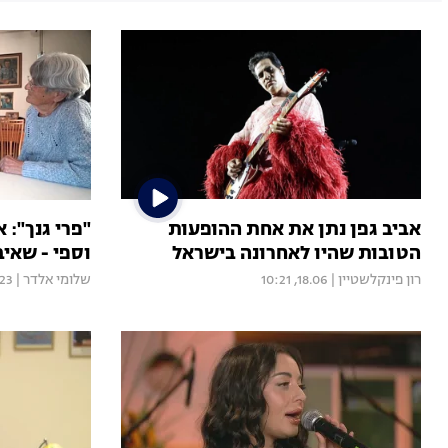
אביב גפן נתן את אחת ההופעות
"פרי גנך": 
הטובות שהיו לאחרונה בישראל
וספי - שאיב
רון פינקלשטיין
|
18.06, 10:21
שלומי אלדר
|
023