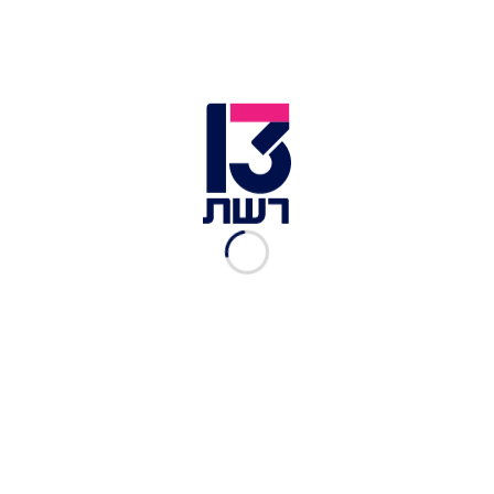
להתבטל?
נגה ניר נאמן
|
06.01, 20:19
אחרי כשבוע וחצי: נעצרו שני
חשודים בהשחתת הגלידרייה
בהרצליה
אלי סניור
|
30.12.2025
מחאת העסקים בטבריה:
הסוחרים שפועלים להחזיר את
התיירים לעיר
עלי מוגרבי
|
28.12.2025
אחרי וויז וסייברארק: גם
"ארמיס" נמכרת תמורת 7.7
מיליארד דולר
מתן חודורוב
|
24.12.2025
הוכפל הפטור ממע"מ על
הזמנות מחו"ל: "יוביל לקריסת
חנויות"
מתן חודורוב
|
23.12.2025