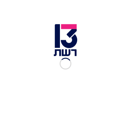
ספרד גינתה את החלטת
ברצלונה לניתוק היחסים:
"פגיעה בערכי העיר"
חדשות 13
|
18.02.2023
דיווח בספרד: ברצלונה
מעוניינת לרכוש את אוסקר
גלוך
חדשות 13
|
22.01.2023
5 המלצות לברצלונה בתקופת
חג המולד
מערכת Mood
|
12.12.2022
לא רק ברצלונה - תכירו את
קוסטה בראווה, רצועת החוף
היפה והפראית של קטלוניה
זיוה רענן
|
31.07.2022