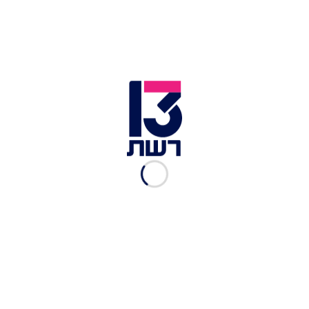
טראמפ נפגש עם שגריר רוסיה
במהלך קמפיין הבחירות
סוכנויות הידיעות
|
08.03.2017
"אם תרצי, תוכלי לפגוש את
השגריר"
סוכנויות הידיעות
|
05.03.2017
שגריר רוסיה בארה"ב מושך
אש
03.03.2017
"סשנש היה יכול להתבטא
בצורה מדויקת יותר"
עמית ולדמן, החדשות
|
03.03.2017
"נפגש עם בכיר רוסי - והסתיר"