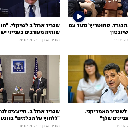
נגדו: סמוטריץ' נועד עם
שגריר ארה"ב לשיקלי: "חו
ינגטון
שנהיה מעורבים בענייני יש
13.03.2
מוריה אסרף
|
28.02.2023
לשגריר האמריקני:
שגריר ארה"ב: מייעצים לנת
יינים שלך"
"ללחוץ על הבלמים" בנוגע
19.02.
מוריה אסרף
|
18.02.2023