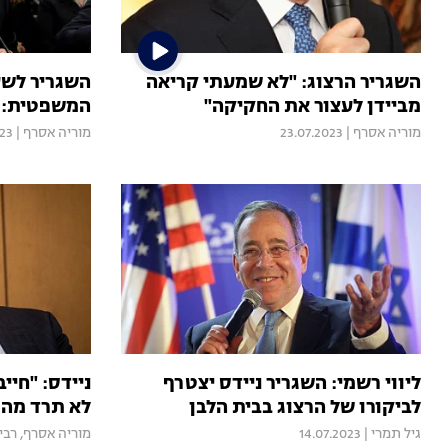
השגריר הרצוג: "לא שמעתי קריאה
השגריר לשע
מביידן לעצור את החקיקה"
המשפטית: "
מוריה אסרף
|
23.07.2023
מוריה אסרף
|
023
ליווי רשמי: השגריר ניידס יצטרף
ניידס: "חיי
לביקורו של הרצוג בבית הלבן
לא תרד מהפ
גיל תמרי
|
14.07.2023
מוריה אסרף
,
רבי