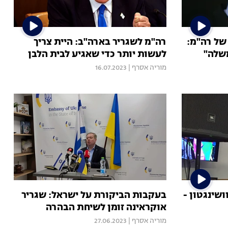
של רה"מ:
רה"מ לשגריר בארה"ב: היית צריך
שלה"
לעשות יותר כדי שאגיע לבית הלבן
מוריה אסרף
|
16.07.2023
ושינגטון -
בעקבות הביקורת על ישראל: שגריר
אוקראינה זומן לשיחת הבהרה
מוריה אסרף
|
27.06.2023