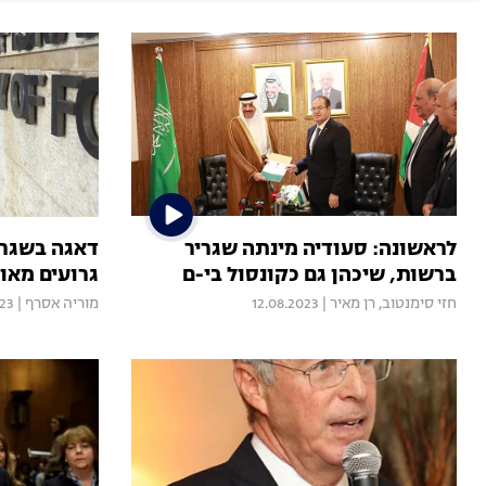
לראשונה: סעודיה מינתה שגריר
דאגה בשגריר
ברשות, שיכהן גם כקונסול בי-ם
גרועים מאוד
חזי סימנטוב
,
רן מאיר
|
12.08.2023
מוריה אסרף
|
023