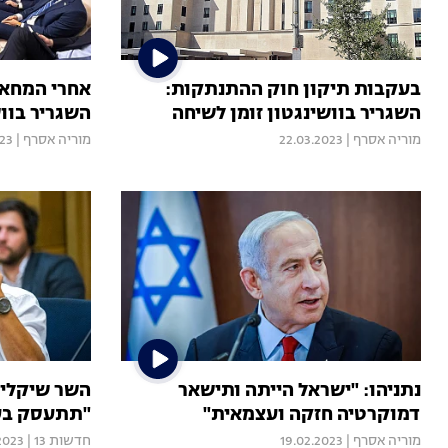
בעקבות תיקון חוק ההתנתקות:
אחרי המחאה 
השגריר בוושינגטון זומן לשיחה
השגריר בווש
מוריה אסרף
|
22.03.2023
מוריה אסרף
|
023
נתניהו: "ישראל הייתה ותישאר
השר שיקלי 
דמוקרטיה חזקה ועצמאית"
"תתעסק בענ
מוריה אסרף
|
19.02.2023
חדשות 13
|
2023