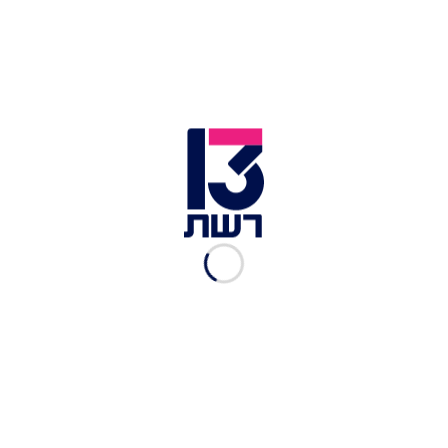
הממשלה אישרה: פעילות
התעשייה הפטרוכימית בחיפה
תופסק
חדשות 13
|
06.03.2022
לאחר הסערה: אזהרה מפני
זיהום אוויר גבוה ברחבי הארץ
טל שמאי
|
09.12.2021
עד הצהריים: זיהום אוויר גבוה
ברוב אזורי הארץ, בהמשך
גשום
טל שמאי
|
08.12.2021
לא בגלל הקורונה: סגר הוכרז
בהודו בשל זיהום אוויר
חדשות 13
|
14.11.2021