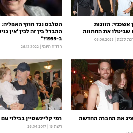
 אשכנזי: הזוגות
הסלבס נגד חוקי האפליה: 
שביטלו את החתונה
ההבדל בין זה לבין 'אין כני
ב-1939?"
כת סלבס
|
08.06.2023
הדו"ח היומי
|
26.12.2022
ציג את החברה החדשה
רמי קליינשטיין בבילוי עם 
רשת 13
|
26.04.2017