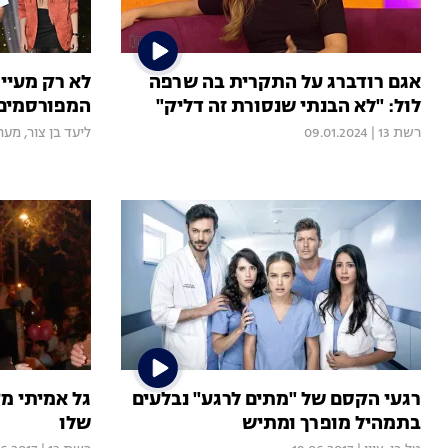
אגם רודברג על התקרית בה שרפה
לא רק מעיין
לול: "לא הבנתי שנסורת זה דליק"
המפורסמים 
רשת 13
|
09.01.2024
ליעד בן צור
,
מער
רגעי הקסם של "מתים לרגע" נבלעים
גל אמיתי מ
בתמהיל מופרך ומתיש
שלו