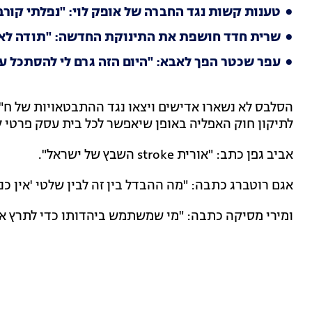
טענות קשות נגד החברה של אופק לוי: "נפלתי קורב
שרית חדד חושפת את התינוקת החדשה: "תודה לאל
עפר שכטר הפך לאבא: "היום הזה גרם לי להסתכל ע
הסלבס לא נשארו אדישים ויצאו נגד ההתבטאויות של ח"כ
לתיקון חוק האפליה באופן שיאפשר לכל בית עסק פרטי 
אביב גפן כתב: "אורית stroke השבץ של ישראל".
אגם רוטברג כתבה: "מה ההבדל בין זה לבין שלטי 'אין כניסה ל
ומירי מסיקה כתבה: "מי שמשתמש ביהדותו כדי לתרץ אפל