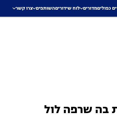
.
Application error: a clien
ים כפולים
מדורים
לוח שידורים
השותפים
צרו קשר
 בה שרפה לול