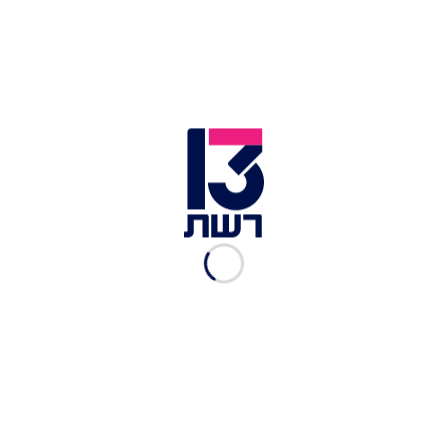
"לישראל יהיה חבר נהדר
בארה"ב"
יונית לוי, החדשות
|
18.01.2017
"לא הייתה השפעה על
תוצאות הבחירות"
סוכנויות הידיעות
|
07.01.2017
"הפסדתי בגלל פוטין"
סוכנויות הידיעות
|
17.12.2016
"החשד להתערבות בבחירות -
מגוחך"
11.12.2016