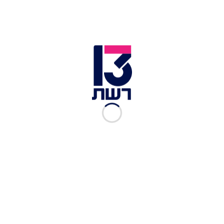
2 פרוסות לחם לבן (או חתיכת בגט)
2 שיני שום קצוצות גס
2 כפות חומץ בלסמי לבן או חומץ יין לבן
1 בצל שאלוט גדול קצוץ דק
1 כוס שקדים מולבנים קלויים קלות או קשיו קלוי קלות
(להקפיד שלא יהיו כהים מדי כדי שלא ישפיעו על צבעו
של המרק)
מלפפון קלוף חתוך גס (ללא הגרעינים)