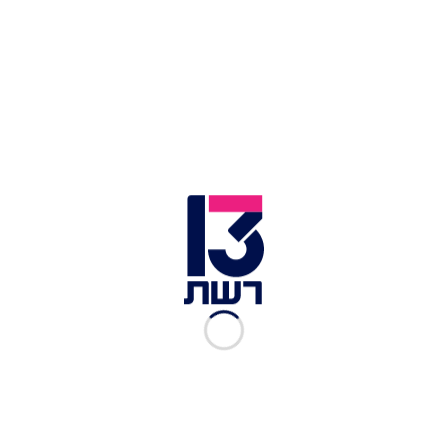
כפית גרעיני כוסברה
כפית מלח גס
כפית פלפל גרוס
למנגולד המוקפץ
6 כפות שמן זית
5 עלי מנגולד גדולים נקיים מגבעול וחתוכים לרצועות
גסות
3 שיני שום פרוסות