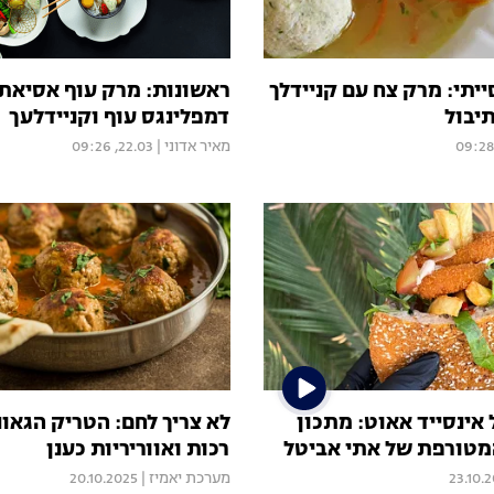
יתי: מרק צח עם קניידלך
ראשונות: מרק עוף אסיאתי
יבול
דמפלינגס עוף וקניידלעך
מאיר אדוני
|
22.03, 09:26
אינסייד אאוט: מתכון
לא צריך לחם: הטריק הגאונ
מטורפת של אתי אביטל
רכות ואווריריות כענן
23.10.
מערכת יאמיז
|
20.10.2025