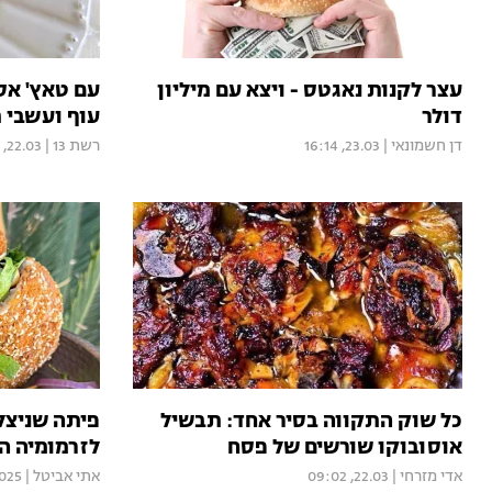
עצר לקנות נאגטס - ויצא עם מיליון
עם טאץ' אסי
דולר
עוף ועשבי ת
דן חשמונאי
|
23.03, 16:14
רשת 13
|
22.03, 09:28
כל שוק התקווה בסיר אחד: תבשיל
פיתה שניצל 
אוסובוקו שורשים של פסח
לזרמומיה ה
אדי מזרחי
|
22.03, 09:02
אתי אביטל
|
2025