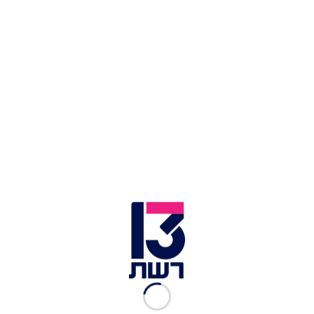
צילום תמונה ראשית: Chicken and broccoli stir fry
זמן צפייה: 23:40
דירוג הגולשים:
זמן הכנה:
כמות סועדים:
ל-6-4 מנות
3 כפות שמן קנולה
750 גרם פרגיות חתוכות לנתחים בעובי 2 ס"מ
2 כפות מחית קארי ירוק