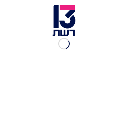
רוטב להגשה:
1/2 כוס מלאה ברוטב צ'ילי מתוק
1/4 כוס מים
1 חופן של בוטנים קלויים וגרוסים ללא מלח
2 גבעולי בצל ירוק חתוכים לפרוסות דקיקות
1 חופן של עלי כוסברה טרייה –בשלמותם
מחממים תנור לחום של 180 מעלות טורבו.