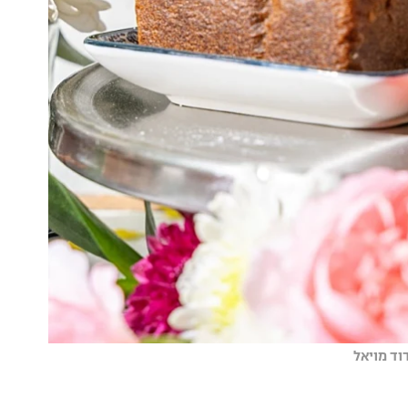
וד מויאל