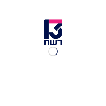
שמן זית לפי הטעם
מלח אטלנטי לפי הטעם
זרעי כוסברה לפי הטעם
חצי לימון
חבילה גבינת עיזים
טרגון לפי הטעם
30 גרם פיסטוק