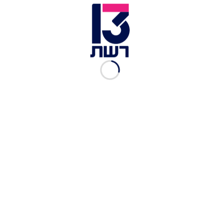
2 גר אורגנו
50 גר שמן זית
מלח
סלט
100 גר חסה
1 בצל סגול
1 פלפל ירוק חריף
1 בצל ירוק