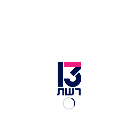
1 ענף מרווה
2 עלי דפנה
200 גר סוכר לבן
1 ענף לואיזה
4 קישואים
1 גזר
2 חציל מיני
1 אגס