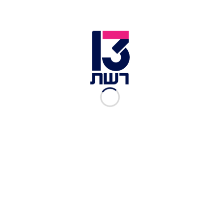
3 תפו"א
2 יח ביצים
לסלמון:
500 גרם סלמון
½ קילו סוכר
1 קילו מלח ים
חצי צרור שמיר