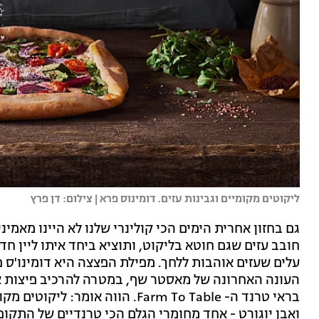
ליקוטים מקומיים וגבינות עזים. דומינוס פרא | צילום: דן פרץ
גם בחזון אחרית הימים הכי קולינרי שלנו לא היינו מאמ
חובב עזים שגם חוטא בליקוט, ותוציא ביחד איתו ליין 
עלים שעזים אוהבות ללחך. מפילת הפצצה היא דומינו'ס פ
העונה האחרונה של מאסטר שף, במטרה להרכיב פיצות א
בראי טרנד ה- Farm To Table. הווה 
ואבן יוגורט - אחד מחומרי הגלם הכי טרנדיים של התקופ