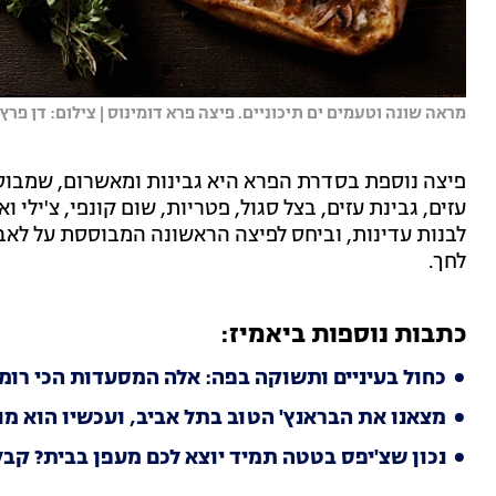
מראה שונה וטעמים ים תיכוניים. פיצה פרא דומינוס | צילום: דן פרץ
פיצה נוספת בסדרת הפרא היא גבינות ומאשרום, שמבוס
עזים, גבינת עזים, בצל סגול, פטריות, שום קונפי, צ'ילי 
לבנות עדינות, וביחס לפיצה הראשונה המבוססת על לאבנ
לחך.
כתבות נוספות ביאמיז:
כחול בעיניים ותשוקה בפה: אלה המסעדות הכי רומ
מצאנו את הבראנץ' הטוב בתל אביב, ועכשיו הוא מ
נכון שצ'יפס בטטה תמיד יוצא לכם מעפן בבית? קב