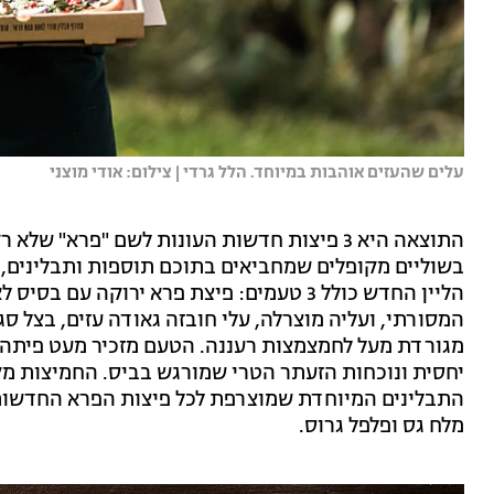
עלים שהעזים אוהבות במיוחד. הלל גרדי | צילום: אודי מוצני
התוצאה היא 3 פיצות חדשות העונות לשם "פרא"
בשוליים מקופלים שמחביאים בתוכם תוספות ותבלינים,
הליין החדש כולל 3 טעמים: פיצת פרא ירוקה
המסורתי, ועליה מוצרלה, עלי חובזה גאודה עזים, בצל סגול
מגורדת מעל לחמצמצות רעננה. הטעם מזכיר מעט פיתה 
יחסית ונוכחות הזעתר הטרי שמורגש בביס. החמיצות מ
התבלינים המיוחדת שמוצרפת לכל פיצות הפרא החדשות
מלח גס ופלפל גרוס.