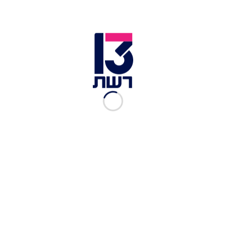
חמה (148 שקלים לסועד), וכאן מגיע הטוויסט.