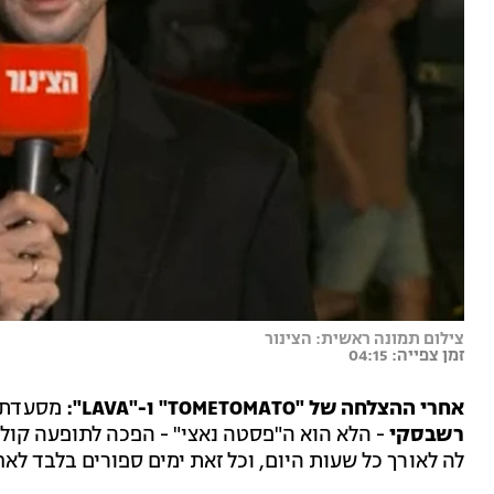
צילום תמונה ראשית: הצינור
זמן צפייה: 04:15
אחרי ההצלחה של "TOMETOMATO" ו-"LAVA":
מסעדת ה
רשבסקי
- הלא הוא ה"פסטה נאצי" - הפכה לתופעה קול
לה לאורך כל שעות היום, וכל זאת ימים ספורים בלבד ל