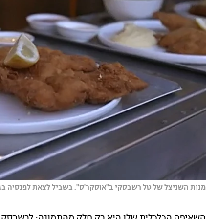
מנות השניצל של טל רשבסקי ב"אוסקר'ס". בשביל לצאת לפנסיה בגיל 45 אני צריך הרבה מאוד כסף | צילום: הצ
השאיפה הכלכלית שלו היא רק חלק מהתמונה: לרשבסקי 