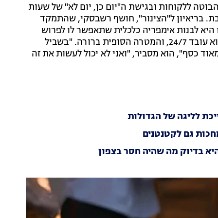
הבוטה ללקוחות ובגישת ה"יום כן, יום לא" של שעות
 בריאיון ל"הצינור", חושף רשבסקי, שהתמקד
יא לבנות אימפריה כלכלית שתאפשר לו לפרוש
מוקדם. הוא מודה כי למרות ההצהרות, בשלב ההקמה הוא עובד 24/7, והמטרה הסופית ברורה. "בשביל
שנים, אני צריך הרבה מאוד כסף", הוא מסביר, "ואני לא יכול לעשות את זה
כת לליגה של הגדולות
חכות גם לקטנטנים
יא בדיוק מה שהיה חסר בצפון