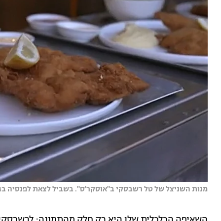
מנות השניצל של טל רשבסקי ב"אוסקר'ס". בשביל לצאת לפנסיה בגיל 45 אני צריך הרבה מאוד כסף | צילום: הצ
השאיפה הכלכלית שלו היא רק חלק מהתמונה: לרשבסקי 