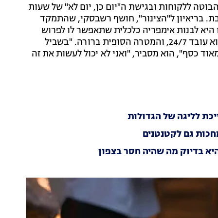
הבוטה ללקוחות ובגישת ה"יום כן, יום לא" של שעות
 בריאיון ל"הצינור", חושף רשבסקי, שהתמקד
יא לבנות אימפריה כלכלית שתאפשר לו לפרוש
מוקדם. הוא מודה כי למרות ההצהרות, בשלב ההקמה הוא עובד 24/7, והמטרה הסופית ברורה. "בשביל
שנים, אני צריך הרבה מאוד כסף", הוא מסביר, "ואני לא יכול לעשות את זה
כת לליגה של הגדולות
חכות גם לקטנטנים
יא בדיוק מה שהיה חסר בצפון