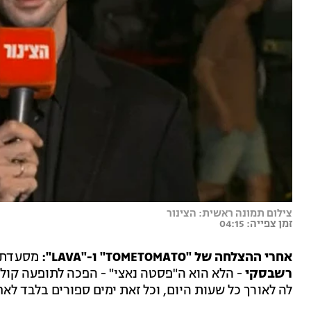
צילום תמונה ראשית: הצינור
זמן צפייה: 04:15
אחרי ההצלחה של "TOMETOMATO" ו-"LAVA":
מסעדת ה
רשבסקי
- הלא הוא ה"פסטה נאצי" - הפכה לתופעה קול
לה לאורך כל שעות היום, וכל זאת ימים ספורים בלבד ל