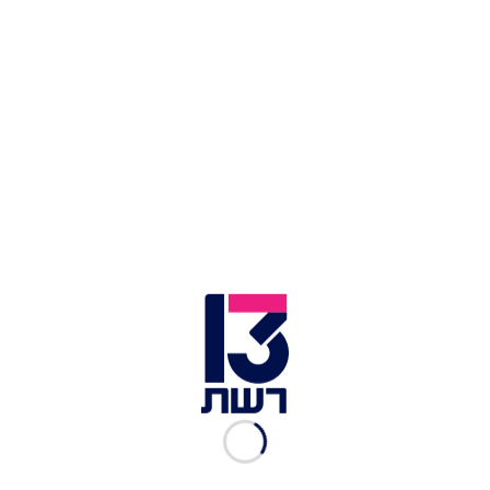
המלא - לחצו כאן.
טעימה ומשביעה. פשטידת תפוחי אדמה וירוקים טבעונית |
צילום: אסף אמברם
פשטידת 5 בצלים דיאטטית של חלי ממן