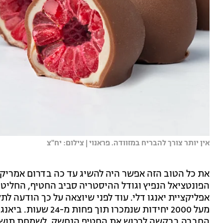
אין יותר צורך להבריח במזוודה. פראנוי | צילום: יח''צ
את כל הטוב הזה אפשר היה להשיג עד כה בדרום אמריקה
הפונטציאל הנפיץ וגודל ההיסטריה סביב החטיף, החליטו
אפליקציית יאנגו דלי. עוד לפני שיוצאה על כך הודעה ל
מעל 2000 יחידות שנמכ
החברה בבקשה לרכוש את החטיף הנחשק. לשמחת תושבי