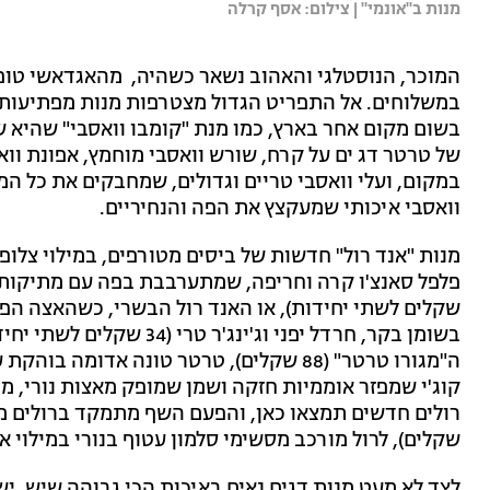
מנות ב"אונמי" | צילום: אסף קרלה
המוכר, הנוסטלגי והאהוב נשאר כשהיה, מהאגדאשי טופו
במשלוחים. אל התפריט הגדול מצטרפות מנות מפתיעות 
של טרטר דג ים על קרח, שורש וואסבי מוחמץ, אפונת ווא
במקום, ועלי וואסבי טריים וגדולים, שמחבקים את כל המר
וואסבי איכותי שמעקצץ את הפה והנחיריים.
מנות "אנד רול" חדשות של ביסים מטורפים, במילוי צלופ
שקלים לשתי יחידות), או האנד רול הבשרי, כשהאצה הפ
בשומן בקר, חרדל יפני וג'ינ
ה"מגורו טרטר" (88 שקלים), טרטר טונה אדומה
קוג'י שמפזר אוממיות חזקה ושמן שמופק מאצות נורי, 
שקלים), לרול מורכב מסשימי סלמון עטוף בנורי במילוי א
לצד לא מעט מנות דגים נאים באיכות הכי גבוהה שיש, 