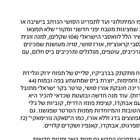
 המיתולוגי ועד לתפריט הסושי הנרחב בישיבה או
שמציגות מטבח יפני חדשני ומקורי שלא תמצאו
בשום מקום אחר בארץ, כמו מנת "קומבו וואסבי" שהיא שיר הלל לוואסבי הישראלי (108 שקלים), למנה זוגית
סבי קראנצ'ית, אורז סושי, סויה מעושנת שמכינים
כיבים, עוטפים, מגלגלים ומרכיבים ביס חלום, עם
ח מתקתק בברביקיו, סלייס של תפוח ירוק וגלידת
פלפל סאנצ'ו קרה וחריפה, שמתערבבת בפה עם מתיקות וחמימות, יוצרת ביס שמתעתע בפה ובמוח (44
ריכה חובקת אורז סושי, טרטר בקר ישראלי מתובל
ג'ר טרי (34 שקלים לשתי יחידות). עוד מנה חדשה ובועטת שכדאי להכיר היא
 בוהקת עם אבוקדו, קציפת פונזו הדרית, קוביות של ג'לי
מהטובות והמיוחדות ממנות הטרטר שפגשנו. גם
רולים חדשים תמצאו כאן, והפעם השף מתמקד ברולים מפוצצים בדג וללא אורז, כמו ה"סאקה נורימאקי" (72
ספרגוס, אבוקדו, קאנפיו ושקדים קלויים.
יש בתפריט החדש גם מנות בשר יפניות חדשות