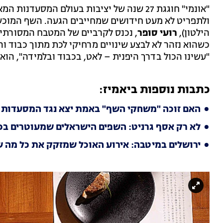
"אונמי" חוגגת 27 שנה של יציבות בעולם המס
ולתפריט לא מעט חידושים שמחייבים הגעה. השף המוכש
הילטון),
רועי סופר
, נכנס לקרביים של המטבח המסורתי,
כשהוא נזהר לא לבצע שינויים מרחיקי לכת מתוך כבוד ו
"עשינו הכול בדרך היפנית – לאט, בכבוד ובלמידה", הוא
כתבות נוספות ביאמיז:
האם זוכה "משחקי השף" באמת יצא נגד המסעדות 
לא רק אסף גרניט: השפים הישראלים שמעוטרים בכ
ירושלים במיטבה: אירוע האוכל שמזקק את כל מה ש