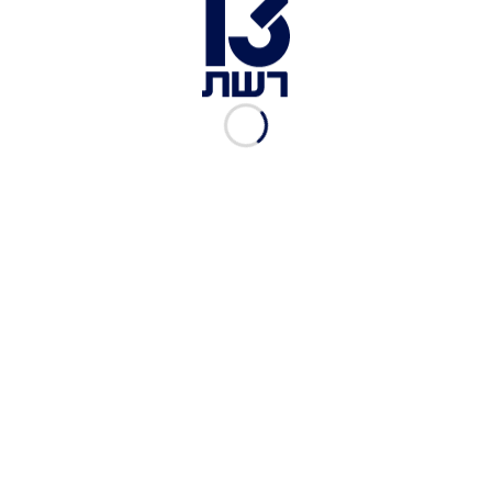
A post shared by איתי בן שמחון (@etaibens)
בסרטון אחר הוא חושף את התפריט שלו לאכילה
רגשית מהימים האחרונים. הרשימה כולת תפוחי אדמה
בפיתה, בלי רוטב או מלווים; לחם חצי מופשר
מהמקפיא עם מק אנד צ'יז וסלט כרוב סגול; כוס נס כל
רבע שעה; 1/2 קילו של מטבעות צימקאו, וחבילת
שוקולד לארוחת בוקר לפני היציאה מהמיטה או צחצוח
שיניים.