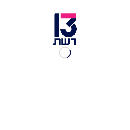
1. משרים בורגול במים פושרים כשעה. מסננים.
2. מעבירים לקערת הגשה, מוסיפים את שאר החומרים
מלבד הגבינה ומערבבים היטב. טועמים ומתקנים
תיבול. מפזרים גבינה ומגישים.