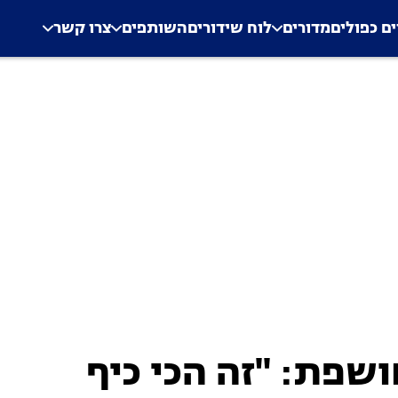
.
Application error: a clien
ים כפולים
מדורים
לוח שידורים
השותפים
צרו קשר
שפת: "זה הכי כיף