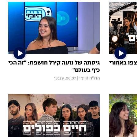
צפו באחורי
גיסתה של נועה קירל חושפת: "זה הכי
כיף בעולם"
הדו"ח היומי
|
06.07, 13:29