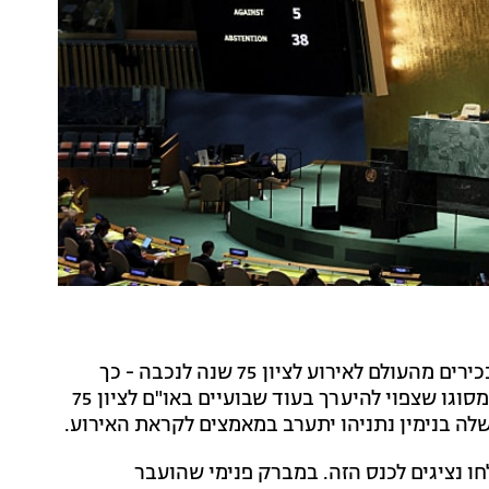
במשרד החוץ פועלים בימים האחרונים למנוע הגעה של בכירים מהעולם לאירוע לציון 75 שנה לנכבה - כך
פורסם היום (רביעי) בחדשות 13. זאת, עקב כינוס ראשון מסוגו שצפוי להיערך בעוד שבועיים באו"ם לציון 75
ה בנימין נתניהו יתערב במאמצים לקראת האירוע.
ו נציגים לכנס הזה. במברק פנימי שהועבר