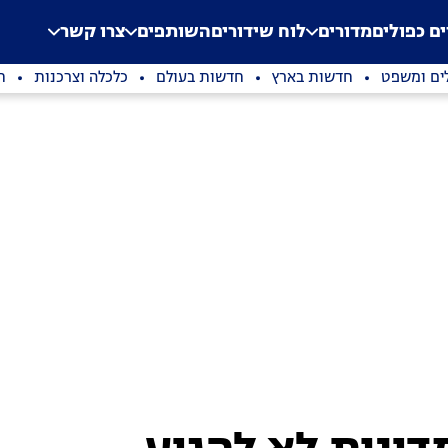
.
Application error: a clien
ים כפולים
מדורים
לוח שידורים
השותפים
צרו קשר
ים ומשפט
חדשות בארץ
חדשות בעולם
כלכלה וצרכנות
ת