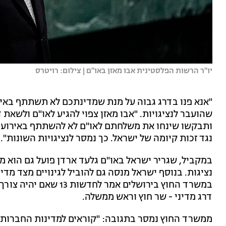
יו''ר הרשות הפלסטינית אבו מאזן באו''ם | צילום: רויטרס
שהועבר לנציגויות. "אבו מאזן צפוי להגיע לאו"ם ולשאת ד
ותבקשו שינחו את משלחתם לאו"ם לא להשתתף באירוע. 
נגד זכות קיומה של ישראל. כך נמסר לנציגויות השונות".
במקביל, שגריר ישראל באו"ם גלעד ארדן פועל גם הוא מו
נציגות. בנוסף ישראל מנסה גם להוביל לגינויים מצד מדי
במשרד החוץ בירושלים אמ
דרג מדיני - שר חוץ וראש ממשלה.
ממשרד החוץ נמסר בתגובה: "קוראים למדינות החברות ש