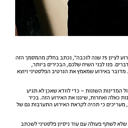
"אנא פנו בדרג גבוה על מנת שמדינתכם לא תשתתף באירוע לציון 75 שנה לנכבה", נכתב בחלק מהמסמך הזה
ברים. פנו לבני השיח שלכם, הבכירים ביותר,
מדובר באירוע שמאמץ את הנרטיב הפלסטיני ויוצא
ל המדינות השונות – כדי לוודא שאכן לא תגיע
נות כאלה ואחרות, שיגנו את האירוע הזה. בכיר
ר לחדשות 13 שאם יהיה צורך, מעריכים כי תהיה לקראת האירוע התערבות גם של
לא לשתף פעולה עם עוד ניסיון פלסטיני לשכתב