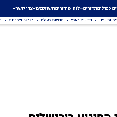
.
Application error: a clien
ים כפולים
מדורים
לוח שידורים
השותפים
צרו קשר
ים ומשפט
חדשות בארץ
חדשות בעולם
כלכלה וצרכנות
ת