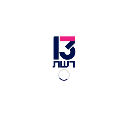
הנוספות והעניקו סיוע למספר נפגעים נוספים במצבים
שונים".
זירת הפיגוע בכביש 1 | צילום: חיים גולדברג, פלאש 90