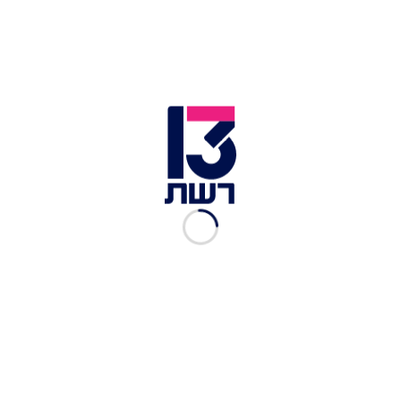
המחבל, תושב מחנה הפליטים שועפאט שבמזרח
ירושלים, כבן 40, הגיע למקום ברכב, פתח באש -
ונוטרל על-ידי קצין במילואים. הקצין שחזר: "הייתי
בצד השני של הכביש, ראיתי את המחבל יורה, הבנתי
שזה פיגוע, יריתי לעבר המחבל וצמצמתי לעבר
המחבל וחיסלתי אותו".