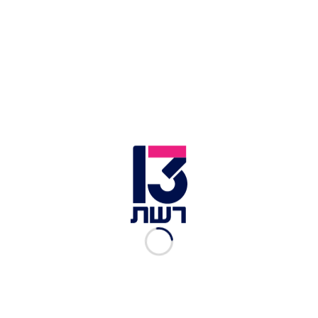
המתמשכת: "אנחנו לא בהפסקת אש, אנחנו
במלחמה", אמר ספאווי, "לא נחתם שום הסכם בינינו
לבין ארה"ב או ישראל".
הוא הוסיף: "אני חושב שתפרוץ מלחמה נוספת,
ואחריה אולי כבר לא יהיו מלחמות נוספות". הוא הציג
את מה שכינה "אסטרטגיית ההרתעה של איראן",
הכוללת חיזוק הכלים הדיפלומטיים, התקשורת,
הטילים, הכטב"מים ויכולות הסייבר: "הצבא מתכנן
ומפתח תרחישים, ומתכונן לגרוע ביותר".