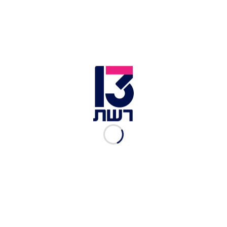
שלנו יחד איתי תמשיך להציף את הסכנות החמורות
שבתהליך החקיקה וכולנו נמשיך לשמור ולהגן על
מדינה יהודית ודמוקרטית".
מפקד חיל האוויר תומר בר | צילום: דובר צה''ל
אל"מ פלד משרת בחיל האוויר בתור טייס קרב כבר