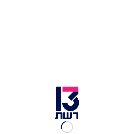
המפרץ גבר כבן 65 שוכב שהוא מחוסר הכרה ללא
דופק וללא נשימה עם פציעות חודרות. ביצענו בדיקות
רפואיות ולצערנו לא נותר לנו אלה לקבוע את מותו.
שאר הצוותים שלנו טיפלו בנפגעים האחרים".
נפתלי רוטנברג, מנהל מרחב כרמל באיחוד הצלה,
מסר: "מדובר במחבל שדקר מספר עוברי אורח.
הענקנו סיוע רפואי בזירה לארבעה נפגעים. כבן 60
במצב אנוש, ושלושה נפגעים נוספים במצב קשה
ובינוני, לאחר מכן הם פונו לבית החולים להמשך טיפול.
כמו כן יחידת חוסן של איחוד הצלה העניקו סיוע
לנפגעי החרדה שהיו בזירה עקב אופי האירוע".