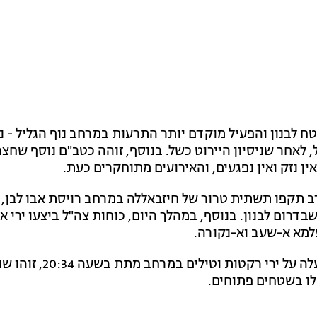
 לבנון והפעיל מוקדם יותר התרעות במרחב נוף הגליל - נ
אחר שניסיון היירוט כשל. בנוסף, זוהה כטב"ם נוסף שחצה
ן נזק ואין נפגעים, והאירועים מתוחקרים כעת.
ב תקפו תשתית טרור של חיזבאללה במרחב רויסת אבו לבן, ו
דרום לבנון. בנוסף, במהלך היום, כוחות צה"ל ביצעו ירי א
למא א-שעב וא-נקורה.
עוד נמסר כי בהמשך להתרעה שהופעלה על ירי רקטות וטילים במרחב מתת בשעה 0:34
לו בשטחים פתוחים.