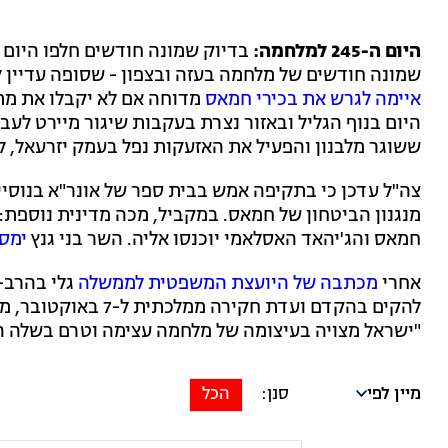
היום ה-245 למלחמה:
שמונה חודשים של מלחמה בעזה ובצפון - שסופה עדיין לא נראה באופק. ב-CNN דווח הלי
איימה לגרש את בכירי חמאס
מדוחה אם לא יקבלו את מת
היום בנוף הגליל ובאזור נצרת בעקבות שיגור מיירט לעב
ששוגר מלבנון והפעיל את האזעקות נפל בעמק יזרעאל, ל
צה"ל עדכן כי בתקיפה אמש בבית ספר של אונר"א בנוסי
מנגנון הביטחון של חמאס. במקביל, מכה מדינית נוספת:
חמאס והג'יהאד האסלאמי יוכנסו אליה. השר בני גנץ
ימס
אחרי
מכתבה של היועצת המשפטית לממשלה
גלי בהרב-
להקים בהקדם ועדת חקירה ממלכתית ל-7 באוקטובר, מזכיר הממשלה יוסי פוקס
"ישראל מצויה בעיצומה של מלחמה עצימה וטרם בשלה ה
מיין לפי
הכל