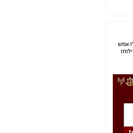
לו אמש
לותו