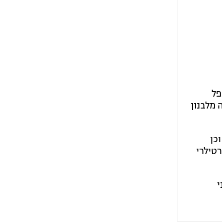
פל
 מלבנון
כן
רטילרי
2, זוהו שני