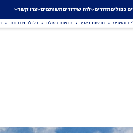
.
Application error: a clien
ים כפולים
מדורים
לוח שידורים
השותפים
צרו קשר
ים ומשפט
חדשות בארץ
חדשות בעולם
כלכלה וצרכנות
ת