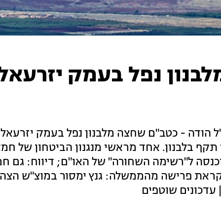
בנון נפל בעמק יזרעאל,
ל הודה - כטב"ם שחצה מלבנון נפל בעמק יזרעאל
יר תקף בלבנון. אחד מראשי מנגנון הביטחון של חמ
וכנסה ל"רשימה השחורה" של האו"ם; דיווח: גם ח
לקראת פרישה מהממשלה: גנץ ימסור במוצ"ש הצה
 עדכונים שוטפים