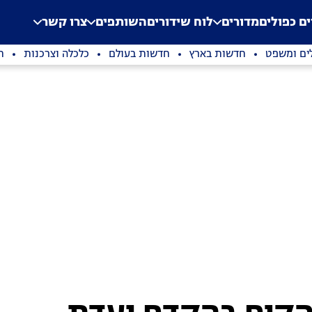
.
Application error: a clien
ים כפולים
מדורים
לוח שידורים
השותפים
צרו קשר
ים ומשפט
חדשות בארץ
חדשות בעולם
כלכלה וצרכנות
ת