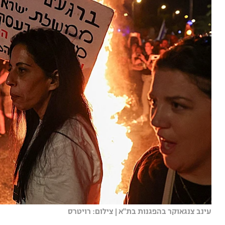
עינב צנגאוקר בהפגנות בת"א | צילום: רויטרס