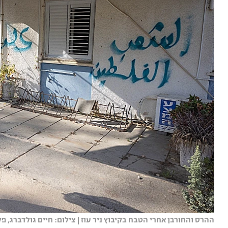
ההרס והחורבן אחרי הטבח בקיבוץ ניר עוז | צילום: חיים גולדברג, פלא