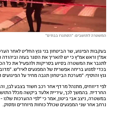
המשטרה לתושבים: ''הסתגרו בבתים''
בעקבות הפיגוע, שר הביטחון בני גנץ החליט לאחר הע
אמ"ן וראש אמ"ץ כי יש להאריך את הסגר בעזה וביהודה וש
לתגבר את המשטרה בסיוע בסריקות ולהפעיל את כל הכ
בכדי למנוע בריחה אפשרית של המפגעים לאיו"ש. "מדוב
גנץ והוסיף: "מערכת הביטחון תגבה מחיר על הפיגועים 
לפי דיווחים, מתנהל מרדף אחר רכב חשוד בצבע לבן, ו
החרדית. בהמשך לכך, עיריית אלעד ביקשה מכלל התושב
במשטרה, ניצב אבי ביטון, אמר כי "לפי ההערכות שלנו - 
נרחב אחר שני המפגעים שכולל כוחות מיוחדים ומסוק.