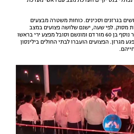
 נפתלי בנט יקיים הערכת מצב עם ראשי מערכת
ושים בגרזנים וסכינים. כוחות משטרה מבצעים
ת מסוק. לפי שעה, ישנם שלושה פצועים במצב
קשה, גבר בן 35 מורדם ומונשם שסובל מחבלת ראש וגבר נוסף בן 60 מורדם ומונשם וסובל מפצע ירי בראשו
ראה נפגע מגרזן. הפצועים הועברו לבתי החולים בילינסון
ייהם.