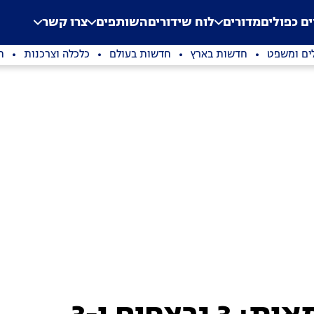
.
Application error: a clien
ים כפולים
מדורים
לוח שידורים
השותפים
צרו קשר
ים ומשפט
חדשות בארץ
חדשות בעולם
כלכלה וצרכנות
ת