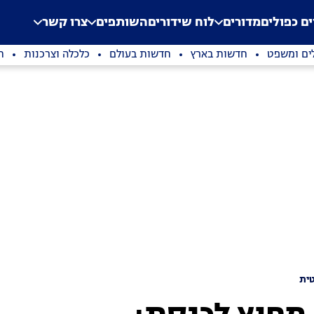
.
Application error: a clien
ים כפולים
מדורים
לוח שידורים
השותפים
צרו קשר
ים ומשפט
חדשות בארץ
חדשות בעולם
כלכלה וצרכנות
ת
ית