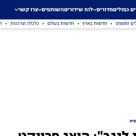
.
Application error: a clien
ים כפולים
מדורים
לוח שידורים
השותפים
צרו קשר
ים ומשפט
חדשות בארץ
חדשות בעולם
כלכלה וצרכנות
ת
ית