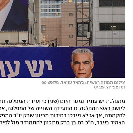
צילום תמונה ראשית: ג'מאל עוואד, פלאש 90
זמן צפייה: 01:29
ממפלגת יש עתיד נמסר היום (שני) כי ועידת המפלגה ת
להקמתה, אך אז לא נערכו בחירות מכיוון שרק יו"ר המפל
הצהיר בעבר, ח"כ רם בן ברק מתכוון להתמודד מול לפיד