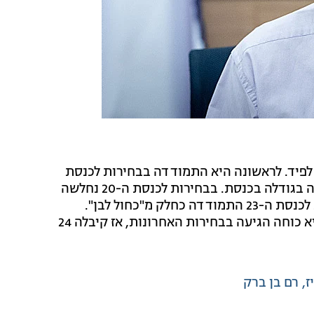
201, ומאז עומד בראשה לפיד. לראשונה היא התמודדה בבחירות לכנסת
ה-19, זכתה להישג של 19 מנדטים והייתה למפלגה השנייה בגודלה בכנסת. בבחירות לכנסת ה-20 נחלשה
ל-11 מנדטים, והחל מהבחירות לכנסת ה-21 ועד לבחירות לכנסת ה-23 התמודדה כחלק מ"כחול לבן".
בבחירות לכנסת ה-24 זכתה המפלגה ב-17 מנדטים, ולשיא כוחה הגיעה בבחירות האחרונות, אז קיבלה 24
ז
רם בן ברק