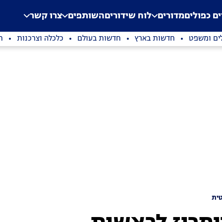
.
Application error: a clien
ים כפולים
מדורים
לוח שידורים
השותפים
צרו קשר
ים ומשפט
חדשות בארץ
חדשות בעולם
כלכלה וצרכנות
ת
ית