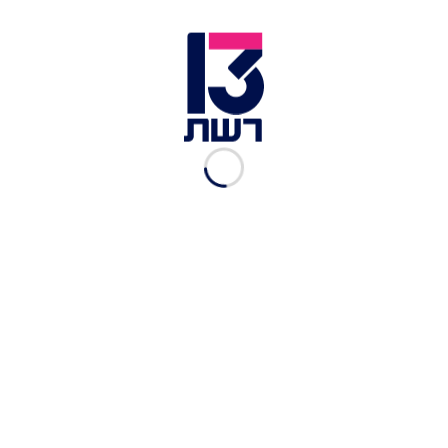
יובל שגב
|
30.12.2025
לפיד הודיע: אלוף במיל' נעם
תיבון מצטרף ליש עתיד
יובל שגב
|
18.11.2025
לפיד: יש עתיד לא תיקח חלק
בכל ההסכמים של המוסדות
הציוניים
יובל שגב
|
05.11.2025
לפיד תוקף: "מכונת הרעל"
היא לא רק כלי תעמולה - היא
סיכון קיומי
יובל שגב
|
03.11.2025
החלפת מנעולי היועמ"שית:
בג"ץ ביקש את תשובת לוין עד
יום א'
ברוך קרא
|
13.08.2025