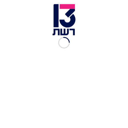
הכנסת | צילום: לע''מ
יו"ר מרצ ניצן הורוביץ כינה את הממשלה "קואליציה
דמיקולו", וכתב בעמוד הטוויטר שלו כי "בצעד
המשמעותי הראשון שלה כבר נכשלה: לא ועדות ולא
חוק נורבגי. ושלא יעבדו עליכם, זו לא בעיה 'טכנית', זה
מה שקורה כשנכנסים תחת נאשם בפלילים".