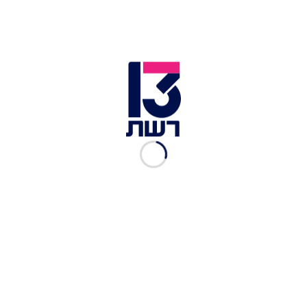
דואר ישראל | צילום: רויטרס
"בהתאם לעמדת היועצת המשפטית לממשלה, הפעלת
סמכות השרים להדחת יו"ר הדירקטוריון אינה
מבוססת על תשתית עובדתית התומכת בהפעלת
סמכות חריגה זו. דהיינו, אין הלימה בין טענות השרים
כלפי יו"ר הדירקטוריון לבין התשתית העובדתית עליה
ביקשו לבסס את החלטתם. בנוסף, נמצאו פגמים
באופן בו קוימה חובת השימוע לפני ההדחה".
"בהתאם לכך, הודיעה היועצת המשפטית לממשלה כי
ישנה מניעה לקבל את החלטת השרים להעביר